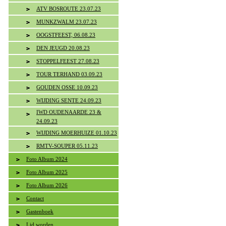
ATV BOSROUTE 23.07.23
MUNKZWALM 23.07.23
OOGSTFEEST, 06.08.23
DEN JEUGD 20.08.23
STOPPELFEEST 27.08.23
TOUR TERHAND 03.09.23
GOUDEN OSSE 10.09.23
WIJDING SENTE 24.09.23
IWD OUDENAARDE 23 &
24.09.23
WIJDING MOERHUIZE 01.10.23
RMTV-SOUPER 05.11.23
Foto Album 2024
Foto Album 2025
Foto Album 2026
Contact
Gastenboek
Lid worden