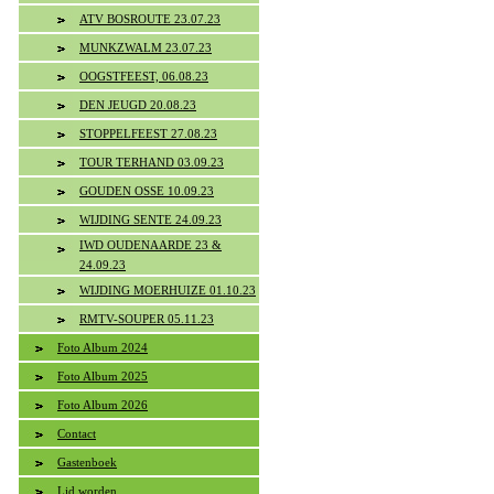
ATV BOSROUTE 23.07.23
MUNKZWALM 23.07.23
OOGSTFEEST, 06.08.23
DEN JEUGD 20.08.23
STOPPELFEEST 27.08.23
TOUR TERHAND 03.09.23
GOUDEN OSSE 10.09.23
WIJDING SENTE 24.09.23
IWD OUDENAARDE 23 &
24.09.23
WIJDING MOERHUIZE 01.10.23
RMTV-SOUPER 05.11.23
Foto Album 2024
Foto Album 2025
Foto Album 2026
Contact
Gastenboek
Lid worden