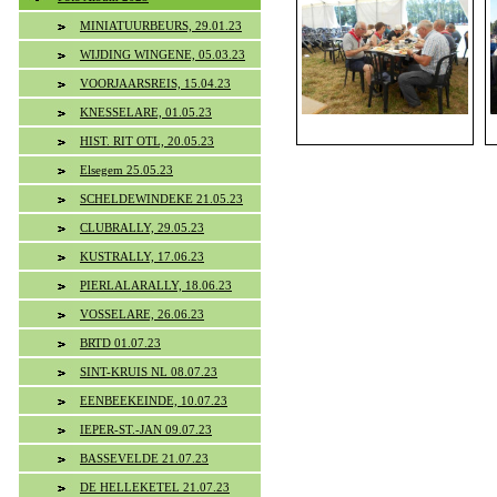
MINIATUURBEURS, 29.01.23
WIJDING WINGENE, 05.03.23
VOORJAARSREIS, 15.04.23
KNESSELARE, 01.05.23
HIST. RIT OTL, 20.05.23
Elsegem 25.05.23
SCHELDEWINDEKE 21.05.23
CLUBRALLY, 29.05.23
KUSTRALLY, 17.06.23
PIERLALARALLY, 18.06.23
VOSSELARE, 26.06.23
BRTD 01.07.23
SINT-KRUIS NL 08.07.23
EENBEEKEINDE, 10.07.23
IEPER-ST.-JAN 09.07.23
BASSEVELDE 21.07.23
DE HELLEKETEL 21.07.23