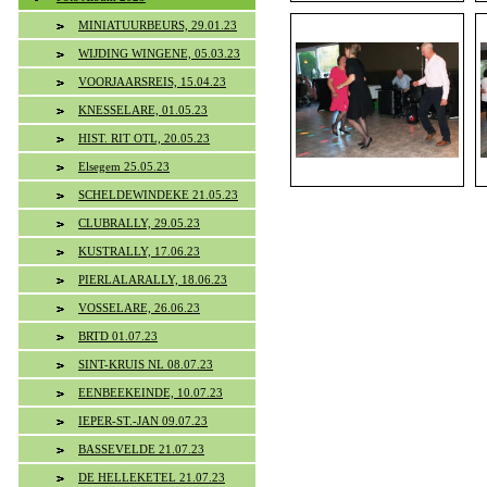
MINIATUURBEURS, 29.01.23
WIJDING WINGENE, 05.03.23
VOORJAARSREIS, 15.04.23
KNESSELARE, 01.05.23
HIST. RIT OTL, 20.05.23
Elsegem 25.05.23
SCHELDEWINDEKE 21.05.23
CLUBRALLY, 29.05.23
KUSTRALLY, 17.06.23
PIERLALARALLY, 18.06.23
VOSSELARE, 26.06.23
BRTD 01.07.23
SINT-KRUIS NL 08.07.23
EENBEEKEINDE, 10.07.23
IEPER-ST.-JAN 09.07.23
BASSEVELDE 21.07.23
DE HELLEKETEL 21.07.23