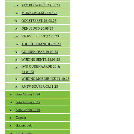
ATV BOSROUTE 23.07.23
MUNKZWALM 23.07.23
OOGSTFEEST, 06.08.23
DEN JEUGD 20.08.23
STOPPELFEEST 27.08.23
TOUR TERHAND 03.09.23
GOUDEN OSSE 10.09.23
WIJDING SENTE 24.09.23
IWD OUDENAARDE 23 &
24.09.23
WIJDING MOERHUIZE 01.10.23
RMTV-SOUPER 05.11.23
Foto Album 2024
Foto Album 2025
Foto Album 2026
Contact
Gastenboek
Lid worden